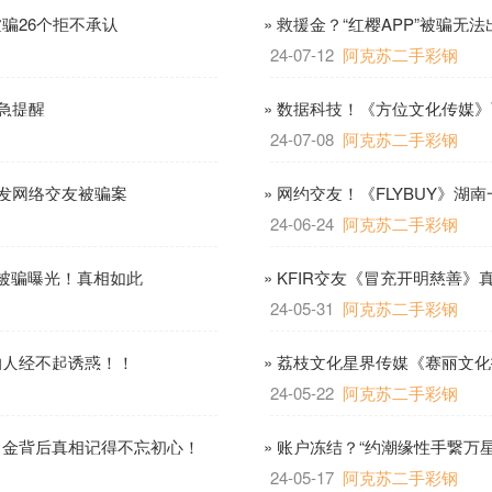
骗26个拒不承认
» 救援金？“红樱APP”被骗无
24-07-12
阿克苏二手彩钢
急提醒
» 数据科技！《方位文化传媒》两
24-07-08
阿克苏二手彩钢
频发网络交友被骗案
» 网约交友！《FLYBUY》湖
24-06-24
阿克苏二手彩钢
!被骗曝光！真相如此
» KFIR交友《冒充开明慈善
24-05-31
阿克苏二手彩钢
的人经不起诱惑！！
» 荔枝文化星界传媒《赛丽文化
损失数亿
24-05-22
阿克苏二手彩钢
出金背后真相记得不忘初心！
» 账户冻结？“约潮缘性手繋万
24-05-17
阿克苏二手彩钢