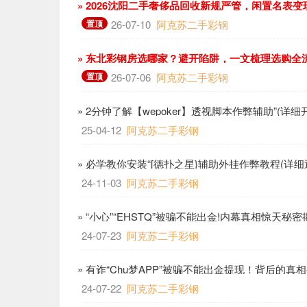
» 2026沈阳二手奢侈品回收新规严管，闲置名表
置顶
26-07-10
阿克苏二手彩钢
» 东北彩钢房选哪家？避开陷阱，一文梳理选购全
置顶
26-07-06
阿克苏二手彩钢
» 2分钟了解【wepoker】透视脚本作弊辅助”(详细
25-04-12
阿克苏二手彩钢
» 必学教你安装“[德扑之星}辅助外挂作弊教程(详细
24-11-03
阿克苏二手彩钢
» “小心”“EHSTQ”被骗不能出金!内幕真相惊天秘密
24-07-23
阿克苏二手彩钢
» 有诈“Chu梦APP”被骗不能出金提现！背后的真相
24-07-22
阿克苏二手彩钢