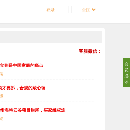
登录
全国
客服微信：
会
，实则是中国家庭的痛点
员
钢
必
读
4类才要拆，合规的放心留
钢
广州海特云谷项目烂尾，买家维权难
钢