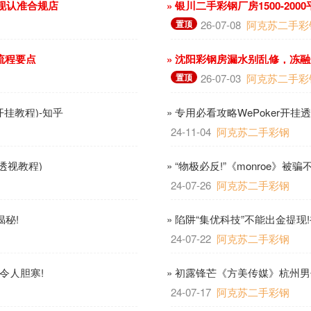
变现认准合规店
» 银川二手彩钢厂房1500-2
置顶
26-07-08
阿克苏二手彩
流程要点
» 沈阳彩钢房漏水别乱修，冻
置顶
26-07-03
阿克苏二手彩
开挂教程)-知乎
» 专用必看攻略WePoker开挂
24-11-04
阿克苏二手彩钢
透视教程)
» “物极必反!”《monroe》被骗
24-07-26
阿克苏二手彩钢
揭秘!
» 陷阱“集优科技”不能出金提
24-07-22
阿克苏二手彩钢
令人胆寒!
» 初露锋芒《方美传媒》杭州男子
24-07-17
阿克苏二手彩钢