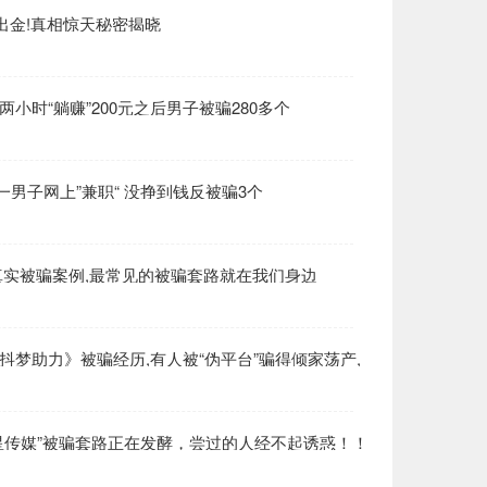
法出金!真相惊天秘密揭晓
小时“躺赚”200元之后男子被骗280多个
南一男子网上”兼职“ 没挣到钱反被骗3个
》真实被骗案例,最常见的被骗套路就在我们身边
抖梦助力》被骗经历,有人被“伪平台”骗得倾家荡产,
星传媒”被骗套路正在发酵，尝过的人经不起诱惑！！