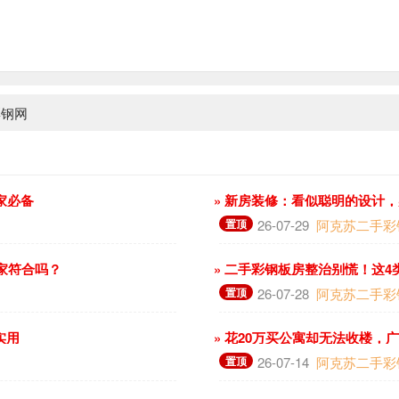
彩钢网
家必备
» 新房装修：看似聪明的设计
置顶
26-07-29
阿克苏二手彩
你家符合吗？
» 二手彩钢板房整治别慌！这
置顶
26-07-28
阿克苏二手彩
实用
» 花20万买公寓却无法收楼，
置顶
26-07-14
阿克苏二手彩