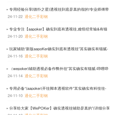
» 专用经验分享[德扑之星}透视挂到底是真的假的!专业师傅带
你一起了解工具-哔哩哔哩
24-11-22
通化二手彩钢
» 专业专注【aapoker】确实到底有透视挂,难怪经常输&有猫
腻作弊教程-哔哩哔哩
24-11-20
通化二手彩钢
» 玩家辅助“新版aapoKer确实到底有透视挂”其实确实有猫腻-
哔哩哔哩
24-11-16
通化二手彩钢
» （wepoker)辅助透视必备作弊外挂”其实确实有猫腻-哔哩哔
哩
24-11-14
通化二手彩钢
» 专用必备“(aapoker)开挂脚本透视软件”其实确实有科技挂-
哔哩哔哩
24-11-10
通化二手彩钢
» 分享给大家【WePOKer】确实透视挂辅助是真的”(详细分享
教程)-知乎