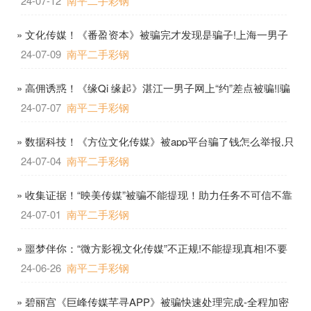
24-07-12
南平二手彩钢
» 文化传媒！《番盈资本》被骗完才发现是骗子!上海一男子
被骗160多个
24-07-09
南平二手彩钢
» 高佣诱惑！《缘Qi 缘起》湛江一男子网上“约”差点被骗!|骗
子
24-07-07
南平二手彩钢
» 数据科技！《方位文化传媒》被app平台骗了钱怎么举报,只
教你一招
24-07-04
南平二手彩钢
» 收集证据！“映美传媒”被骗不能提现！助力任务不可信不靠
谱！
24-07-01
南平二手彩钢
» 噩梦伴你：“微方影视文化传媒”不正规!不能提现真相!不要
再次上当！
24-06-26
南平二手彩钢
» 碧丽宫《巨峰传媒芊寻APP》被骗快速处理完成-全程加密