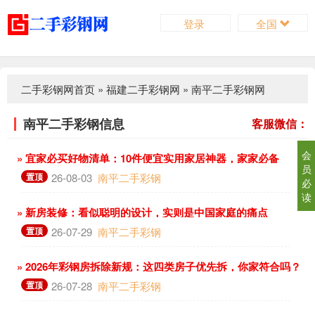
登录
全国
二手彩钢网首页
»
福建二手彩钢网
»
南平二手彩钢网
南平二手彩钢信息
客服微信：
会
» 宜家必买好物清单：10件便宜实用家居神器，家家必备
员
置顶
26-08-03
南平二手彩钢
必
读
» 新房装修：看似聪明的设计，实则是中国家庭的痛点
置顶
26-07-29
南平二手彩钢
» 2026年彩钢房拆除新规：这四类房子优先拆，你家符合吗？
置顶
26-07-28
南平二手彩钢