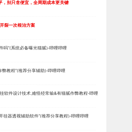
000平，别只贪便宜，全周期成本更关键
融开裂一次根治方案
视软件吗”(系统必备曝光猫腻)-哔哩哔哩
挂作弊教程”(推荐分享辅助)-哔哩哔哩
透视开挂软件设计技术,难怪经常输&有猫腻作弊教程-哔哩
r】开挂器透视辅助软件”(推荐分享教程)-哔哩哔哩