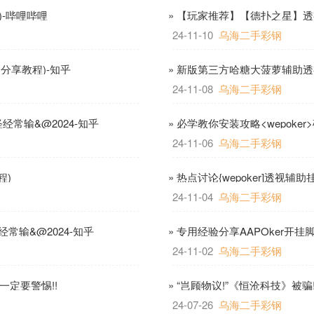
)-哔哩哔哩
» 【玩家推荐】【德扑之星】透
24-11-10
乌海二手彩钢
细分享教程)-知乎
» 新版第三方哈糖大菠萝辅助透
24-11-08
乌海二手彩钢
经常输&@2024-知乎
» 必学教你安装攻略<wepoke
24-11-06
乌海二手彩钢
程)
» 热点讨论{wepoker]透视
24-11-04
乌海二手彩钢
经常输&@2024-知乎
» 专用经验分享AAPOker开
24-11-02
乌海二手彩钢
一定要警惕!!
» “岂顾物议!”《恒沧科技》被骗
24-07-26
乌海二手彩钢