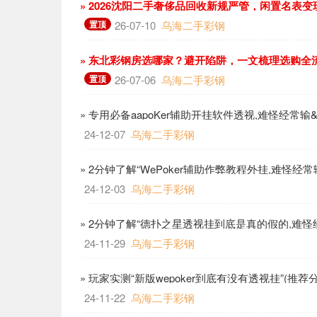
» 2026沈阳二手奢侈品回收新规严管，闲置名表
置顶
26-07-10
乌海二手彩钢
» 东北彩钢房选哪家？避开陷阱，一文梳理选购全
置顶
26-07-06
乌海二手彩钢
» 专用必备aapoKer辅助开挂软件透视,难怪经常
24-12-07
乌海二手彩钢
» 2分钟了解“WePoker辅助作弊教程外挂,难怪
24-12-03
乌海二手彩钢
» 2分钟了解“德扑之星透视挂到底是真的假的,难怪
哩
24-11-29
乌海二手彩钢
» 玩家实测“新版wepoker到底有没有透视挂”(推荐
24-11-22
乌海二手彩钢