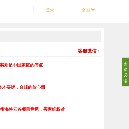
登录
全国
客服微信：
会
，实则是中国家庭的痛点
员
必
读
4类才要拆，合规的放心留
广州海特云谷项目烂尾，买家维权难