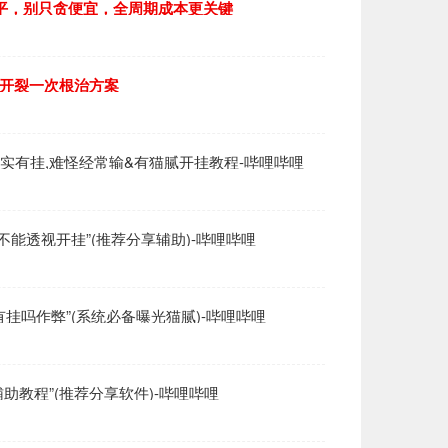
000平，别只贪便宜，全周期成本更关键
融开裂一次根治方案
挂确实有挂,难怪经常输&有猫腻开挂教程-哔哩哔哩
能不能透视开挂”(推荐分享辅助)-哔哩哔哩
助有挂吗作弊”(系统必备曝光猫腻)-哔哩哔哩
助教程”(推荐分享软件)-哔哩哔哩