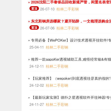
» 2026沈阳二手奢侈品回收新规严管，闲置名表
置顶
26-07-10
桂林二手彩钢
» 东北彩钢房选哪家？避开陷阱，一文梳理选购全
置顶
26-07-06
桂林二手彩钢
» 专用必备【WePOKer】设计技术透视开挂软件
哔哩
25-04-11
桂林二手彩钢
» 推荐一款aapoKer透视辅助工具,难怪经常输&
24-12-11
桂林二手彩钢
» 【玩家推荐】（wepoker)到底透视挂是真的假的
24-12-02
桂林二手彩钢
» 【最新玩家实测】德扑之星透视软件开挂神器!专
哩
24-11-27
桂林二手彩钢