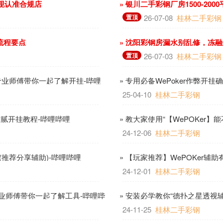
变现认准合规店
» 银川二手彩钢厂房1500-2
置顶
26-07-08
桂林二手彩钢
流程要点
» 沈阳彩钢房漏水别乱修，冻
置顶
26-07-03
桂林二手彩钢
!专业师傅带你一起了解开挂-哔哩
» 专用必备WePoker作弊开
25-04-10
桂林二手彩钢
有猫腻开挂教程-哔哩哔哩
» 教大家使用“【WePOKer】
24-12-06
桂林二手彩钢
”(推荐分享辅助)-哔哩哔哩
» 【玩家推荐】WePOKer辅
24-12-01
桂林二手彩钢
业师傅带你一起了解工具-哔哩哔
» 安装必学教你“德扑之星透视辅
24-11-25
桂林二手彩钢