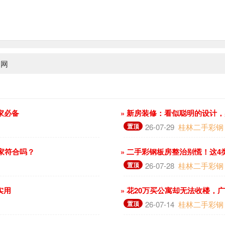
钢网
家必备
» 新房装修：看似聪明的设计
置顶
26-07-29
桂林二手彩钢
你家符合吗？
» 二手彩钢板房整治别慌！这
置顶
26-07-28
桂林二手彩钢
实用
» 花20万买公寓却无法收楼，
置顶
26-07-14
桂林二手彩钢