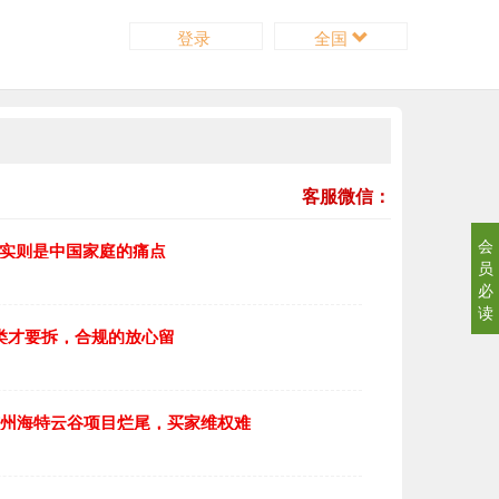
登录
全国
客服微信：
会
，实则是中国家庭的痛点
员
必
读
4类才要拆，合规的放心留
广州海特云谷项目烂尾，买家维权难