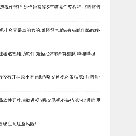
透视作弊吗,难怪经常输&有猫腻作弊教程-哔哩哔哩
r】透视挂究竟是真的假的,难怪经常输&有猫腻作弊教程-
】开挂器透视辅助软件,难怪经常输&有猫腻-哔哩哔哩
有没有开挂原来有辅助”(曝光透视必备猫腻)-哔哩哔
】作弊软件开挂辅助透视”(曝光透视必备猫腻)-哔哩哔哩
提现注意规避风险!