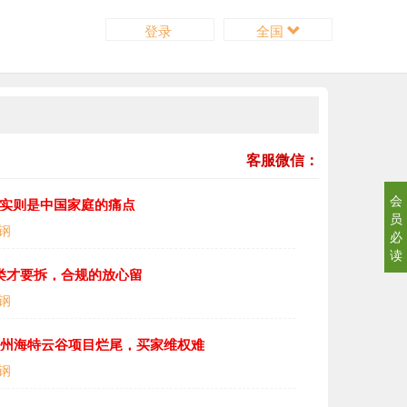
登录
全国
客服微信：
会
，实则是中国家庭的痛点
员
钢
必
读
4类才要拆，合规的放心留
钢
广州海特云谷项目烂尾，买家维权难
钢