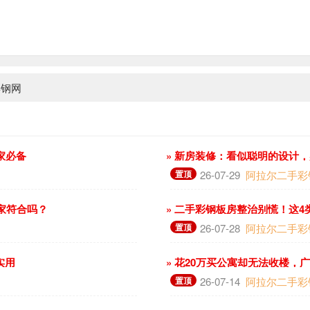
彩钢网
家必备
» 新房装修：看似聪明的设计
置顶
26-07-29
阿拉尔二手彩
你家符合吗？
» 二手彩钢板房整治别慌！这
置顶
26-07-28
阿拉尔二手彩
实用
» 花20万买公寓却无法收楼，
置顶
26-07-14
阿拉尔二手彩