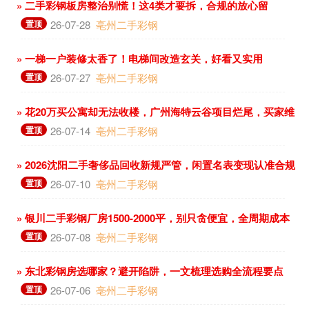
» 二手彩钢板房整治别慌！这4类才要拆，合规的放心留
置顶
26-07-28
亳州二手彩钢
» 一梯一户装修太香了！电梯间改造玄关，好看又实用
置顶
26-07-27
亳州二手彩钢
» 花20万买公寓却无法收楼，广州海特云谷项目烂尾，买家维
权难
置顶
26-07-14
亳州二手彩钢
» 2026沈阳二手奢侈品回收新规严管，闲置名表变现认准合规
店
置顶
26-07-10
亳州二手彩钢
» 银川二手彩钢厂房1500-2000平，别只贪便宜，全周期成本
更关键
置顶
26-07-08
亳州二手彩钢
» 东北彩钢房选哪家？避开陷阱，一文梳理选购全流程要点
置顶
26-07-06
亳州二手彩钢