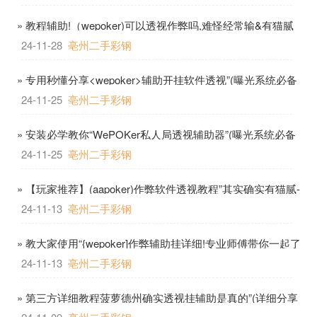
» 教程辅助!（wepoker)可以透视作弊吗,难怪经常输&有猫腻
作弊教程-哔哩哔哩
24-11-28
亳州二手彩钢
» 专用秒懂分享<wepoker>辅助开挂软件透视”(曝光系统必备
猫腻)-哔哩哔哩
24-11-25
亳州二手彩钢
» 安装必学教你“WePOKer私人局透视辅助器”(曝光系统必备
猫腻)-哔哩哔哩
24-11-25
亳州二手彩钢
» 【玩家推荐】(aapoker)作弊软件透视教程”其实确实有猫腻-
哔哩哔哩
24-11-13
亳州二手彩钢
» 教大家使用“{wepoker]作弊辅助挂详细!专业师傅带你一起了
解-哔哩哔哩
24-11-13
亳州二手彩钢
» 第三方详细教程菠萝德州确实透视挂辅助是真的”(详细分享
教程)-知乎