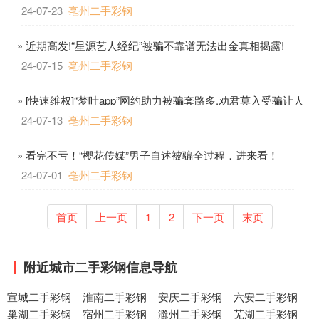
24-07-23
亳州二手彩钢
» 近期高发!“星源艺人经纪”被骗不靠谱无法出金真相揭露!
24-07-15
亳州二手彩钢
» [快速维权]“梦叶app”网约助力被骗套路多,劝君莫入受骗让人
震惊
24-07-13
亳州二手彩钢
» 看完不亏！“樱花传媒”男子自述被骗全过程，进来看！
24-07-01
亳州二手彩钢
首页
上一页
1
2
下一页
末页
附近城市二手彩钢信息导航
宣城二手彩钢
淮南二手彩钢
安庆二手彩钢
六安二手彩钢
巢湖二手彩钢
宿州二手彩钢
滁州二手彩钢
芜湖二手彩钢