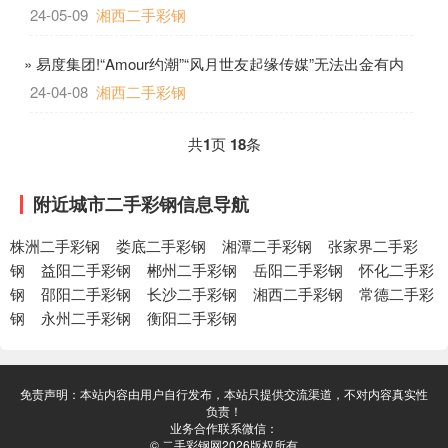
被骗9万，他经历了什么套路?
24-05-09
湘西二手彩钢
» 易度集团!“Amour约潮”“风月世友起缘传媒”无法出金有内
情！切勿上当被骗！提不了现怎么办？！柒亦传媒
24-04-08
湘西二手彩钢
共
1
页
18
条
附近城市二手彩钢信息导航
株洲二手彩钢
娄底二手彩钢
湘潭二手彩钢
张家界二手彩
钢
益阳二手彩钢
郴州二手彩钢
岳阳二手彩钢
怀化二手彩
钢
邵阳二手彩钢
长沙二手彩钢
湘西二手彩钢
常德二手彩
钢
永州二手彩钢
衡阳二手彩钢
免责声明：本站内容由用户自行发布，本站只提供交流渠道，不对内容真实性
负责！
业务合作联系微信：
© 二手彩钢网2026版权所有