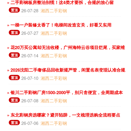
» 二手彩钢板房整治别慌！这4类才要拆，合规的放心留
置顶
26-07-28
湘西二手彩钢
» 一梯一户装修太香了！电梯间改造玄关，好看又实用
置顶
26-07-27
湘西二手彩钢
» 花20万买公寓却无法收楼，广州海特云谷项目烂尾，买家维
权难
置顶
26-07-14
湘西二手彩钢
» 2026沈阳二手奢侈品回收新规严管，闲置名表变现认准合规
店
置顶
26-07-10
湘西二手彩钢
» 银川二手彩钢厂房1500-2000平，别只贪便宜，全周期成本
更关键
置顶
26-07-08
湘西二手彩钢
» 东北彩钢房选哪家？避开陷阱，一文梳理选购全流程要点
置顶
26-07-06
湘西二手彩钢