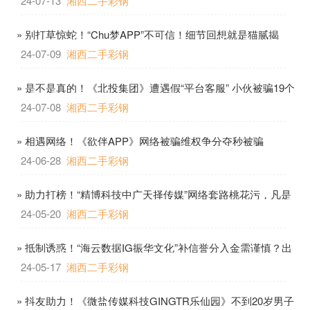
24-07-13
湘西二手彩钢
» 别打草惊蛇！“Chu梦APP”不可信！细节回想就是猫腻揭
开！
24-07-09
湘西二手彩钢
» 是不是真的！《北投集团》遭遇假“平台客服” 小伙被骗19个
24-07-08
湘西二手彩钢
» 相遇网络！《欲伴APP》网络被骗维权争分夺秒被骗
95821+案例分享
24-06-28
湘西二手彩钢
» 助力打榜！“精博科技中广天择传媒”网络套路桃花污，凡是
谈钱要小心！
24-05-20
湘西二手彩钢
» 抵制诱惑！“海云数据IG振华文化”补信誉分入金需谨慎？出
金被骗成困局！
24-05-17
湘西二手彩钢
» 抖友助力！《微盐传媒科技GINGTR乐仙园》不到20岁男子