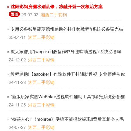
» 沈阳彩钢房漏水别乱修，冻融开裂一次根治方案
置顶
26-07-03
湘西二手彩钢
» 专用必备智星菠萝德州辅助外挂作弊教程”(系统必备曝光猫
腻)-哔哩哔哩
25-04-11
湘西二手彩钢
» 教大家使用“{wepoker]必备作弊外挂辅助透视”(系统必备曝
光猫腻)-哔哩哔哩
24-12-02
湘西二手彩钢
» 教程辅助!【aapoker】作弊软件开挂辅助透视!专业师傅带你
一起了解工具-哔哩哔哩
24-11-28
湘西二手彩钢
» “新版玩家实测WePoker透视软件辅助工具”(曝光系统必备猫
腻)-哔哩哔哩
24-11-25
湘西二手彩钢
» “蛊惑人心!”《monroe》受骗不能提款提现!!背后真相令人毛
骨悚然!!
24-07-27
湘西二手彩钢