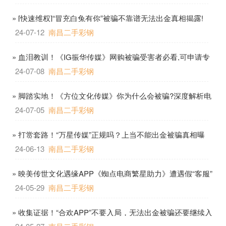
» [快速维权]“冒充白兔有你”被骗不靠谱无法出金真相揭露!
24-07-12
南昌二手彩钢
» 血泪教训！《IG振华传媒》网购被骗受害者必看,可申请专
业律师止损
24-07-08
南昌二手彩钢
» 脚踏实地！《方位文化传媒》你为什么会被骗?深度解析电
信网络被骗背后的黑灰产
24-07-05
南昌二手彩钢
» 打赏套路！“万星传媒”正规吗？上当不能出金被骗真相曝
光！
24-06-13
南昌二手彩钢
» 映美传世文化遇缘APP《蜘点电商繁星助力》遭遇假“客服”
小伙被骗19个
24-05-29
南昌二手彩钢
» 收集证据！“合欢APP”不要入局，无法出金被骗还要继续入
金的圈套！