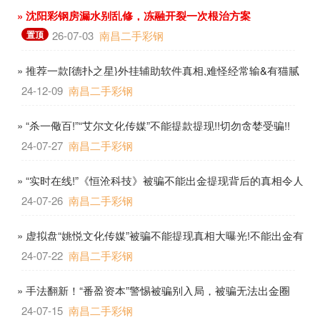
» 沈阳彩钢房漏水别乱修，冻融开裂一次根治方案
置顶
26-07-03
南昌二手彩钢
» 推荐一款[德扑之星}外挂辅助软件真相,难怪经常输&有猫腻
开挂教程-哔哩哔哩
24-12-09
南昌二手彩钢
» “杀一儆百!”“艾尔文化传媒”不能提款提现!!切勿贪婪受骗!!
24-07-27
南昌二手彩钢
» “实时在线!”《恒沧科技》被骗不能出金提现背后的真相令人
胆寒!
24-07-26
南昌二手彩钢
» 虚拟盘“姚悦文化传媒”被骗不能提现真相大曝光!不能出金有
猫腻!
24-07-22
南昌二手彩钢
» 手法翻新！“番盈资本”警惕被骗别入局，被骗无法出金圈
套！
24-07-15
南昌二手彩钢