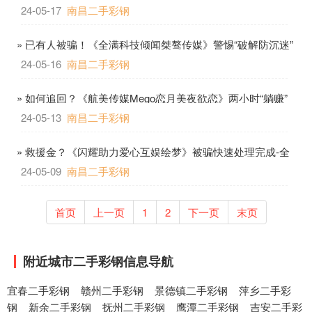
真相揭晓！
24-05-17
南昌二手彩钢
» 已有人被骗！《全满科技倾闻桀骜传媒》警惕“破解防沉迷”
被骗盯上未成年人
24-05-16
南昌二手彩钢
» 如何追回？《航美传媒Mego恋月美夜欲恋》两小时“躺赚”
200元?小心被骗!
24-05-13
南昌二手彩钢
» 救援金？《闪耀助力爱心互娱绘梦》被骗快速处理完成-全
程加密
24-05-09
南昌二手彩钢
首页
上一页
1
2
下一页
末页
附近城市二手彩钢信息导航
宜春二手彩钢
赣州二手彩钢
景德镇二手彩钢
萍乡二手彩
钢
新余二手彩钢
抚州二手彩钢
鹰潭二手彩钢
吉安二手彩