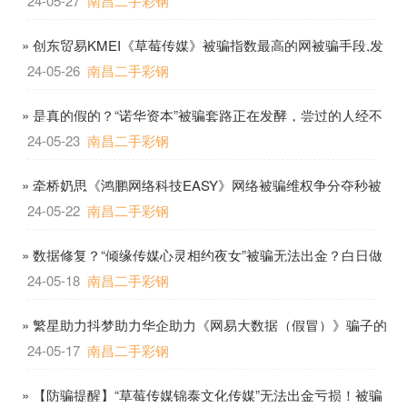
24-05-27
南昌二手彩钢
» 创东贸易KMEI《草莓传媒》被骗指数最高的网被骗手段,发
现被骗如何正确取证
24-05-26
南昌二手彩钢
» 是真的假的？“诺华资本”被骗套路正在发酵，尝过的人经不
起诱惑！！
24-05-23
南昌二手彩钢
» 牵桥奶思《鸿鹏网络科技EASY》网络被骗维权争分夺秒被
骗95821+案例分享
24-05-22
南昌二手彩钢
» 数据修复？“倾缘传媒心灵相约夜女”被骗无法出金？白日做
梦终不长，活在裆下！
24-05-18
南昌二手彩钢
» 繁星助力抖梦助力华企助力《网易大数据（假冒）》骗子的
九大被骗手法你都知道吗?
24-05-17
南昌二手彩钢
» 【防骗提醒】“草莓传媒锦泰文化传媒”无法出金亏损！被骗