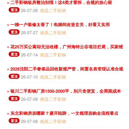
» 二手彩钢板房整治别慌！这4类才要拆，合规的放心留
置顶
26-07-28
南昌二手彩钢
» 一梯一户装修太香了！电梯间改造玄关，好看又实用
置顶
26-07-27
南昌二手彩钢
» 花20万买公寓却无法收楼，广州海特云谷项目烂尾，买家维
权难
置顶
26-07-14
南昌二手彩钢
» 2026沈阳二手奢侈品回收新规严管，闲置名表变现认准合规
店
置顶
26-07-10
南昌二手彩钢
» 银川二手彩钢厂房1500-2000平，别只贪便宜，全周期成本
更关键
置顶
26-07-08
南昌二手彩钢
» 东北彩钢房选哪家？避开陷阱，一文梳理选购全流程要点
置顶
26-07-06
南昌二手彩钢