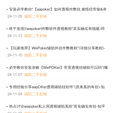
» 安装必学教你“【aapoker】如何透视作弊挂,难怪经常输&有
猫腻作弊教程-哔哩哔哩
24-11-25
揭阳二手彩钢
» 终于发现!{wepoker]作弊软件透视教程”其实确实有猫腻-哔
哩哔哩
24-11-13
揭阳二手彩钢
» 【玩家推荐】WePoker辅助外挂作弊教程”(详细分享教程)-
知乎
24-11-10
揭阳二手彩钢
» 必学教你安装攻略【WePOKer】究竟透视挂辅助可以吗”(曝
光透视猫腻)详细神器
24-11-07
揭阳二手彩钢
» 专用经验分享aapOKer透视辅助挂软件”(原来真的有挂)-知
乎
24-11-04
揭阳二手彩钢
» 热点讨论wepoker私人局透视辅助系统”其实确实有挂-知乎