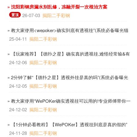
» 沈阳彩钢房漏水别乱修，冻融开裂一次根治方案
置顶
26-07-03
揭阳二手彩钢
» 教大家使用<wepoker>确实到底有透视挂”(系统必备曝光猫
腻)-哔哩哔哩
25-04-11
揭阳二手彩钢
» 【玩家推荐】【德扑之星】确实真的透视挂,难怪经常输&有
猫腻开挂教程-哔哩哔哩
24-12-06
揭阳二手彩钢
» 2分钟了解“【德扑之星】透视外挂是真的吗”(系统必备曝光
猫腻)-哔哩哔哩
24-12-05
揭阳二手彩钢
» 教大家使用“WePOKer确实透视挂可以用的!专业师傅带你一
起了解开挂-哔哩哔哩
24-12-02
揭阳二手彩钢
» 【1分钟必看教程】【WePOKer】透视挂到底是真的假的”
(曝光系统必备猫腻)-哔哩哔哩
24-11-28
揭阳二手彩钢