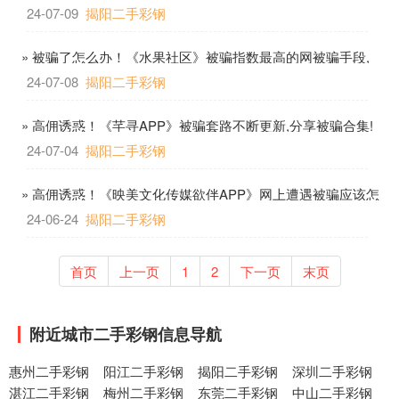
24-07-09
揭阳二手彩钢
» 被骗了怎么办！《水果社区》被骗指数最高的网被骗手段,
发现被骗如何正确取证
24-07-08
揭阳二手彩钢
» 高佣诱惑！《芊寻APP》被骗套路不断更新,分享被骗合集!
24-07-04
揭阳二手彩钢
» 高佣诱惑！《映美文化传媒欲伴APP》网上遭遇被骗应该怎
么做?怎么找回被骗的钱
24-06-24
揭阳二手彩钢
首页
上一页
1
2
下一页
末页
附近城市二手彩钢信息导航
惠州二手彩钢
阳江二手彩钢
揭阳二手彩钢
深圳二手彩钢
湛江二手彩钢
梅州二手彩钢
东莞二手彩钢
中山二手彩钢