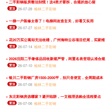
» 二手彩钢板房整治别慌！这4类才要拆，合规的放心留
置顶
26-07-28
榆林二手彩钢
» 一梯一户装修太香了！电梯间改造玄关，好看又实用
置顶
26-07-27
榆林二手彩钢
» 花20万买公寓却无法收楼，广州海特云谷项目烂尾，买家维
权难
置顶
26-07-14
榆林二手彩钢
» 2026沈阳二手奢侈品回收新规严管，闲置名表变现认准合规
店
置顶
26-07-10
榆林二手彩钢
» 银川二手彩钢厂房1500-2000平，别只贪便宜，全周期成本
更关键
置顶
26-07-08
榆林二手彩钢
» 东北彩钢房选哪家？避开陷阱，一文梳理选购全流程要点
置顶
26-07-06
榆林二手彩钢