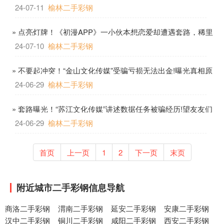
荡产,损失巨大
24-07-11
榆林二手彩钢
» 点亮灯牌！《初漫APP》一小伙本想恋爱却遭遇套路，稀里
糊涂被骗30余个
24-07-10
榆林二手彩钢
» 不要起冲突！“金山文化传媒”受骗亏损无法出金!曝光真相原
来如此!
24-06-29
榆林二手彩钢
» 套路曝光！“苏江文化传媒”讲述数据任务被骗经历!望友友们
尽周知
24-06-29
榆林二手彩钢
首页
上一页
1
2
下一页
末页
附近城市二手彩钢信息导航
商洛二手彩钢
渭南二手彩钢
延安二手彩钢
安康二手彩钢
汉中二手彩钢
铜川二手彩钢
咸阳二手彩钢
西安二手彩钢