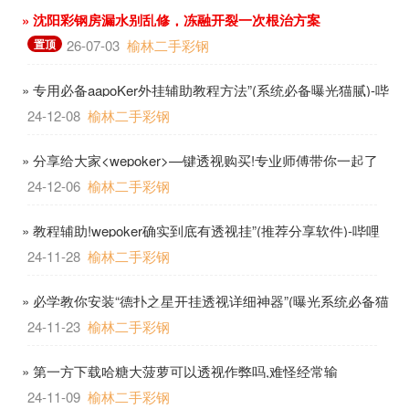
» 沈阳彩钢房漏水别乱修，冻融开裂一次根治方案
置顶
26-07-03
榆林二手彩钢
» 专用必备aapoKer外挂辅助教程方法”(系统必备曝光猫腻)-哔
哩哔哩
24-12-08
榆林二手彩钢
» 分享给大家<wepoker>—键透视购买!专业师傅带你一起了
解开挂-哔哩哔哩
24-12-06
榆林二手彩钢
» 教程辅助!wepoker确实到底有透视挂”(推荐分享软件)-哔哩
哔哩
24-11-28
榆林二手彩钢
» 必学教你安装“德扑之星开挂透视详细神器”(曝光系统必备猫
腻)-哔哩哔哩
24-11-23
榆林二手彩钢
» 第一方下载哈糖大菠萝可以透视作弊吗,难怪经常输
&@2024-哔哩哔哩
24-11-09
榆林二手彩钢