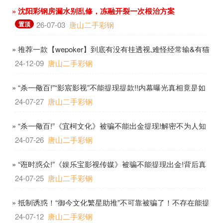
» 沈阳彩钢房漏水别乱修，冻融开裂一次根治方案
置顶
26-07-03
唐山二手彩钢
» 推荐一款【wepoker】到底有没有挂透视,难怪经常输&有猫
腻开挂教程-哔哩哔哩
24-12-09
唐山二手彩钢
» “杀一儆百!”“影宸影视”不能提现提款!!内幕曝光真相竟是如
此!!
24-07-27
唐山二手彩钢
» “杀一儆百!”《宜柯文化》被骗不能出金提现!解密不为人知
真相!
24-07-26
唐山二手彩钢
» “诳时惑众!”《娱乐宝影视传媒》被骗不能提现出金!背后真
相让人防不胜防！
24-07-25
唐山二手彩钢
» 抵制诱惑！“御今文化繁星助推”不可靠被骗了！不存在能提
出的情况
24-07-12
唐山二手彩钢