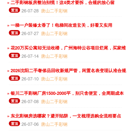
» 二手彩钢板房整治别慌！这4类才要拆，合规的放心留
置顶
26-07-28
唐山二手彩钢
» 一梯一户装修太香了！电梯间改造玄关，好看又实用
置顶
26-07-27
唐山二手彩钢
» 花20万买公寓却无法收楼，广州海特云谷项目烂尾，买家维
权难
置顶
26-07-14
唐山二手彩钢
» 2026沈阳二手奢侈品回收新规严管，闲置名表变现认准合规
店
置顶
26-07-10
唐山二手彩钢
» 银川二手彩钢厂房1500-2000平，别只贪便宜，全周期成本
更关键
置顶
26-07-08
唐山二手彩钢
» 东北彩钢房选哪家？避开陷阱，一文梳理选购全流程要点
置顶
26-07-06
唐山二手彩钢