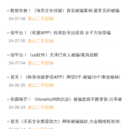
» 数据失败！《海亮文化传媒》真实被骗案例,最常见的被骗
套路就在我们身边
24-07-08
唐山二手彩钢
» 假平台！《初鸢APP》投资款无法提现 女子方知受骗
24-07-05
唐山二手彩钢
» 假平台！《ug软件》天津已有人被骗!紧急提醒
24-07-04
唐山二手彩钢
» 冒充！《映美传媒梦语APP》网贷3千,被骗10个!事发榆林|
垫资|保证金
24-06-25
唐山二手彩钢
» 初露锋芒！《HongHu鸿鹄志远》被骗套路不断更新,分享被
骗合集!
24-06-24
唐山二手彩钢
» 冒充《天辰文化繁星助力》网络被骗钱款,大金额维权咨询,
快速追回