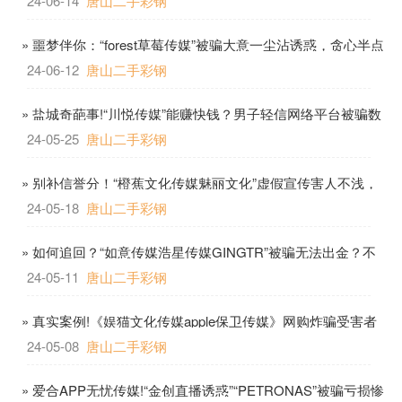
24-06-14
唐山二手彩钢
» 噩梦伴你：“forest草莓传媒”被骗大意一尘沾诱惑，贪心半点
失钱财！！
24-06-12
唐山二手彩钢
» 盐城奇葩事!“川悦传媒”能赚快钱？男子轻信网络平台被骗数
万！
24-05-25
唐山二手彩钢
» 别补信誉分！“橙蕉文化传媒魅丽文化”虚假宣传害人不浅，
被骗就是一顿操作猛如虎！
24-05-18
唐山二手彩钢
» 如何追回？“如意传媒浩星传媒GINGTR”被骗无法出金？不
要慌！冷静处理！
24-05-11
唐山二手彩钢
» 真实案例!《娱猫文化传媒apple保卫传媒》网购炸骗受害者
必看,可申请专业律师止损<诺华资本明睿资本华祥集团>
24-05-08
唐山二手彩钢
» 爱合APP无忧传媒!“金创直播诱惑”“PETRONAS”被骗亏损惨