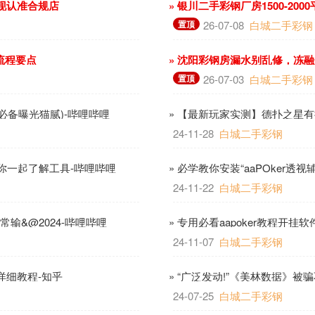
变现认准合规店
» 银川二手彩钢厂房1500-2
置顶
26-07-08
白城二手彩钢
流程要点
» 沈阳彩钢房漏水别乱修，冻
置顶
26-07-03
白城二手彩钢
统必备曝光猫腻)-哔哩哔哩
» 【最新玩家实测】德扑之星有
24-11-28
白城二手彩钢
带你一起了解工具-哔哩哔哩
» 必学教你安装“aaPOker透
24-11-22
白城二手彩钢
输&@2024-哔哩哔哩
» 专用必看aapoker教程开挂
24-11-07
白城二手彩钢
-详细教程-知乎
» “广泛发动!”《美林数据》被
24-07-25
白城二手彩钢