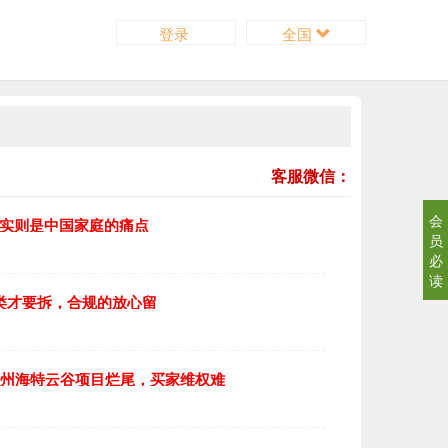
登录
全国
客服微信：
会
，实则是中国家庭的痛点
员
必
读
4类才要拆，合规的放心留
广州海特云谷项目烂尾，买家维权难