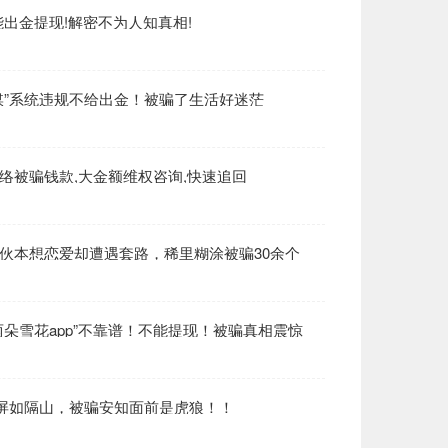
不能出金提现!解密不为人知真相!
媒”系统违规不给出金！被骗了生活好迷茫
络被骗钱款,大金额维权咨询,快速追回
小伙本想恋爱却遭遇套路，稀里糊涂被骗30余个
两朵雪花app”不靠谱！不能提现！被骗真相震惊
隔屏如隔山，被骗安知面前是虎狼！！