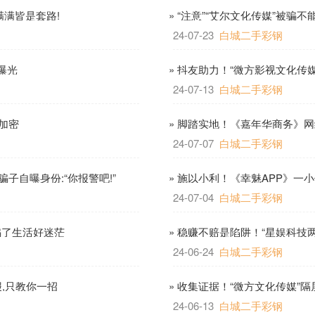
满满皆是套路!
» “注意”“艾尔文化传媒”被骗
24-07-23
白城二手彩钢
曝光
» 抖友助力！“微方影视文化传
24-07-13
白城二手彩钢
加密
» 脚踏实地！《嘉年华商务》网
24-07-07
白城二手彩钢
子自曝身份:“你报警吧!”
» 施以小利！《幸魅APP》一
24-07-04
白城二手彩钢
骗了生活好迷茫
» 稳赚不赔是陷阱！“星娱科技
24-06-24
白城二手彩钢
报,只教你一招
» 收集证据！“微方文化传媒”
24-06-13
白城二手彩钢