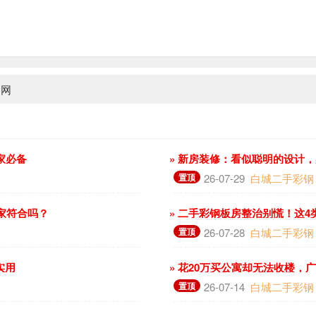
钢网
家必备
» 新房装修：看似聪明的设计
置顶
26-07-29
白城二手彩钢
你家符合吗？
» 二手彩钢板房整治别慌！这
置顶
26-07-28
白城二手彩钢
实用
» 花20万买公寓却无法收楼，
置顶
26-07-14
白城二手彩钢