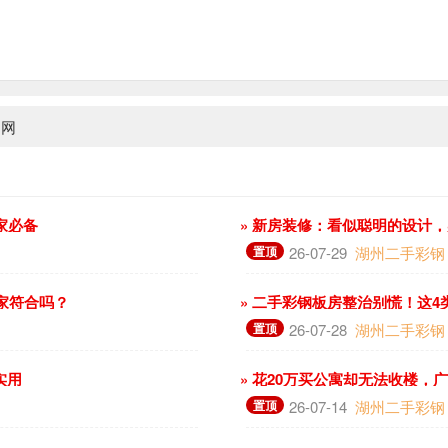
钢网
家必备
» 新房装修：看似聪明的设计
置顶
26-07-29
湖州二手彩钢
你家符合吗？
» 二手彩钢板房整治别慌！这
置顶
26-07-28
湖州二手彩钢
实用
» 花20万买公寓却无法收楼，
置顶
26-07-14
湖州二手彩钢