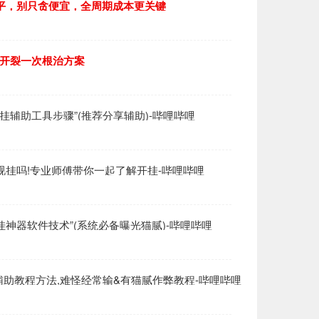
000平，别只贪便宜，全周期成本更关键
融开裂一次根治方案
视挂辅助工具步骤”(推荐分享辅助)-哔哩哔哩
有透视挂吗!专业师傅带你一起了解开挂-哔哩哔哩
挂神器软件技术”(系统必备曝光猫腻)-哔哩哔哩
外挂辅助教程方法,难怪经常输&有猫腻作弊教程-哔哩哔哩