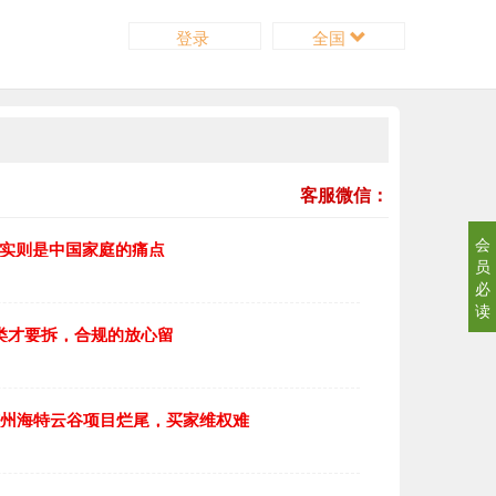
登录
全国
客服微信：
会
，实则是中国家庭的痛点
员
必
读
4类才要拆，合规的放心留
广州海特云谷项目烂尾，买家维权难