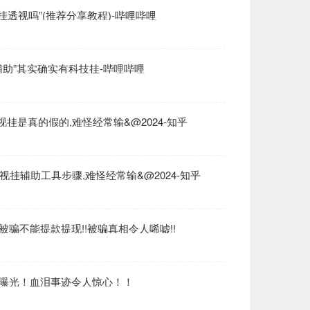
以开挂透视吗”(推荐分享教程)-哔哩哔哩
弊辅助”其实确实有科技挂-哔哩哔哩
透视挂是真的假的,难怪经常输&@2024-知乎
挂辅助工具步骤,难怪经常输&@2024-知乎
》被骗不能提款提现!!被骗真相令人唏嘘!!
猫腻曝光！血泪事迹令人惊心！！