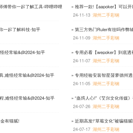
业师傅带你一起了解工具-哔哩哔哩
» 推荐一款!【aapoker】可
24-11-13
湖州二手彩钢
带你一起了解科技-知乎
» 第三方热门Ruler有挂吗作
24-11-09
湖州二手彩钢
怪经常输&@2024-知乎
» 专用必看【wepoker】到底
24-11-07
湖州二手彩钢
难怪经常输&@2024-知乎
» 专用经验安装智星菠萝德州透视
24-11-05
湖州二手彩钢
程,难怪经常输&@2024-知乎
» “蛊惑人心!”《艾尔文化传媒
24-07-26
湖州二手彩钢
出金有猫腻!
» 近期高发!“草莓文化”被骗
24-07-17
湖州二手彩钢